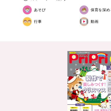
あそび
保育を深め
行事
動画