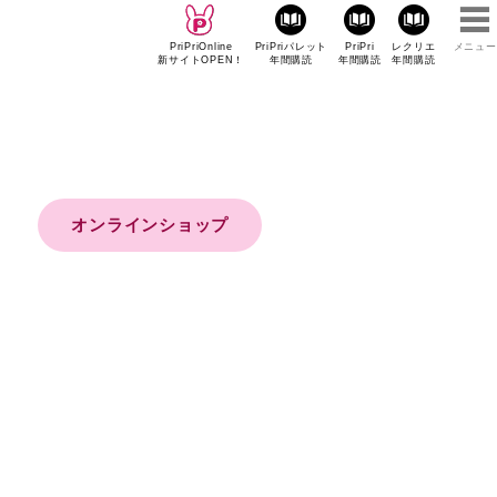
PriPriOnline
PriPriパレット
PriPri
レクリエ
メニュー
新サイトOPEN！
年間購読
年間購読
年間購読
オンラインショップ