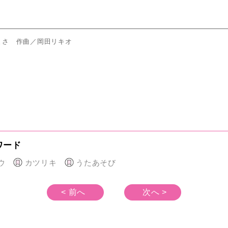
！
まさ 作曲／岡田リキオ
ワード
ウ
カツリキ
うたあそび
< 前へ
次へ >