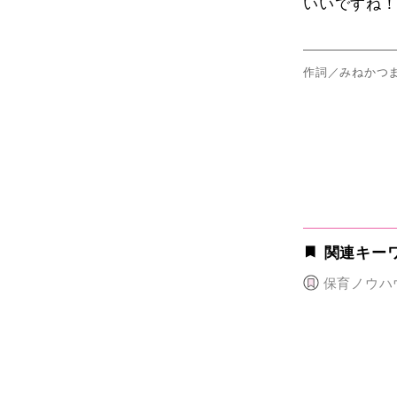
いいですね
作詞／みねかつ
関連キー
保育ノウハ