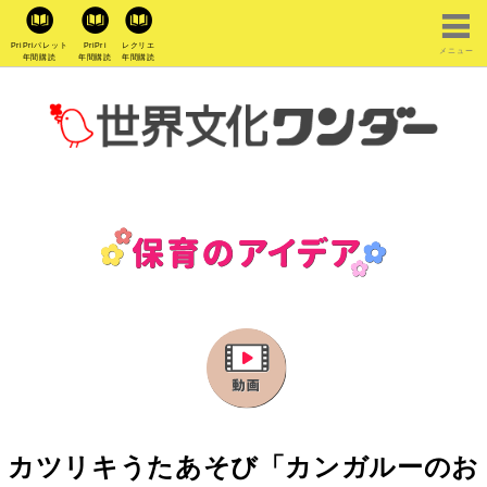
PriPriパレット
PriPri
レクリエ
メニュー
年間購読
年間購読
年間購読
カツリキうたあそび「カンガルーのお