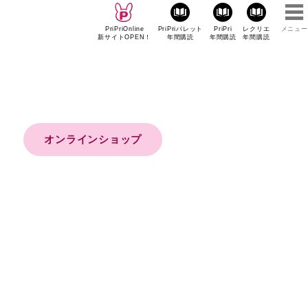
PriPriOnline
PriPriパレット
PriPri
レクリエ
メニュー
新サイトOPEN！
年間購読
年間購読
年間購読
オンラインショップ