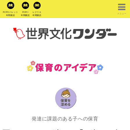
PriPriパレット
PriPri
レクリエ
メニュー
年間購読
年間購読
年間購読
発達に課題のある子への保育