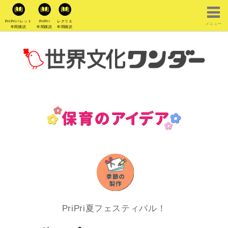
PriPriパレット
PriPri
レクリエ
メニュー
年間購読
年間購読
年間購読
PriPri夏フェスティバル！