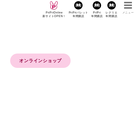
PriPriOnline
PriPriパレット
PriPri
レクリエ
メニュー
新サイトOPEN！
年間購読
年間購読
年間購読
オンラインショップ