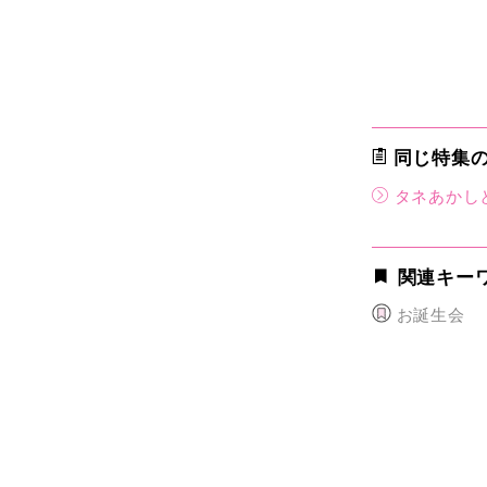
同じ特集
タネあか­し
関連キー
お誕生会