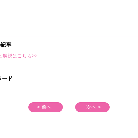
の記事
と解説はこちら>>
ワード
< 前へ
次へ >