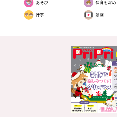
あそび
保育を深め
行事
動画