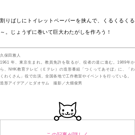
割りばしにトイレットペーパーを挟んで、くるくるくる
～。じょうずに巻いて巨大わたがしを作ろう！
久保田雅人
1961 年、東京生まれ。教員免許を取るが、役者の道に進む。1989年か
ら、NHK教育テレビ（Ｅテレ）の造形番組「つくってあそぼ」に、「わ
くわくさん」役で出演。全国各地で工作教室やイベントを行っている。
造形アイデア／ヒダオサム 撮影／大畑俊男
この記事が詳しく