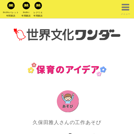
PriPriパレット
PriPri
レクリエ
メニュー
年間購読
年間購読
年間購読
久保田雅人さんの工作あそび