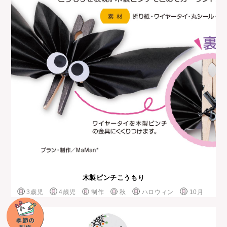
木製ピンチこうもり
3歳児
4歳児
制作
秋
ハロウィン
10月