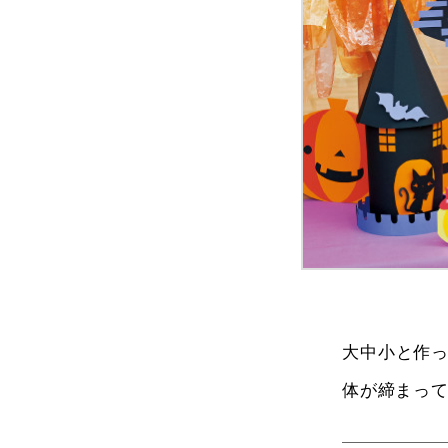
大中小と作
体が締まっ