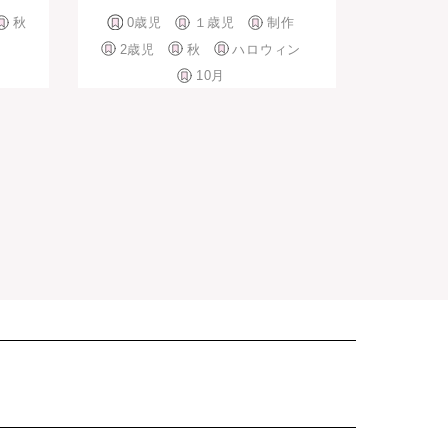
秋
0歳児
１歳児
制作
2歳児
秋
ハロウィン
10月