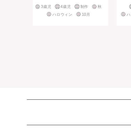
3歳児
4歳児
制作
秋
ハロウィン
10月
ハ