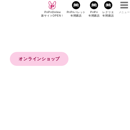
PriPriOnline
PriPriパレット
PriPri
レクリエ
メニュー
新サイトOPEN！
年間購読
年間購読
年間購読
オンラインショップ