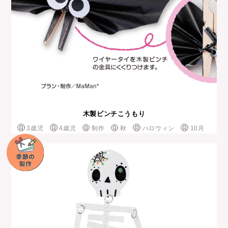
木製ピンチこうもり
3歳児
4歳児
制作
秋
ハロウィン
10月