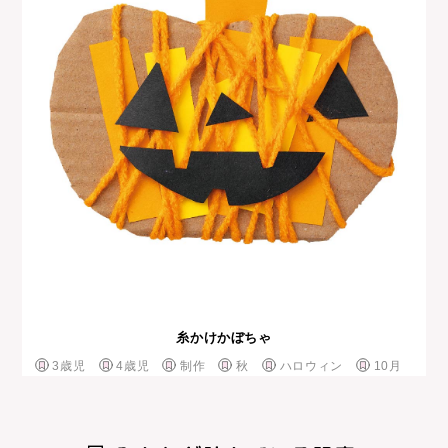
糸かけかぼちゃ
3歳児
4歳児
制作
秋
ハロウィン
10月