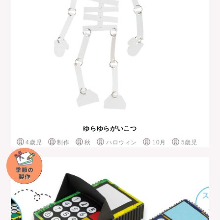
ゆらゆらがいこつ
4歳児
制作
秋
ハロウィン
10月
5歳児