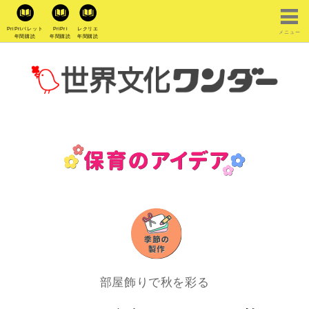
PriPriパレット
PriPri
レクリエ
メニュー
年間購読
年間購読
年間購読
部屋飾りで秋を彩る