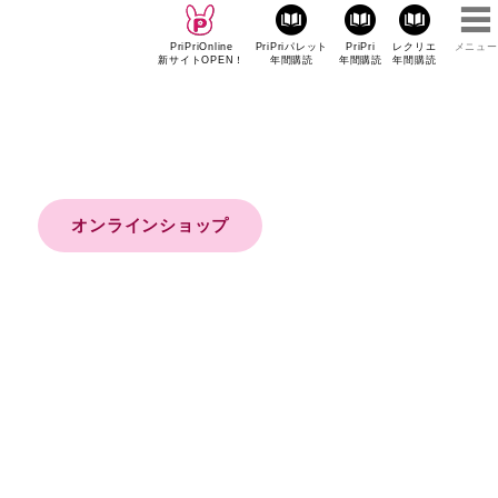
PriPriOnline
PriPriパレット
PriPri
レクリエ
メニュー
新サイトOPEN！
年間購読
年間購読
年間購読
オンラインショップ