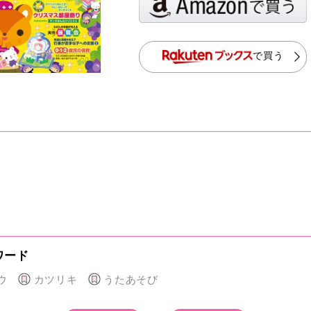
で買う
ワード
ウ
カツリキ
うたあそび