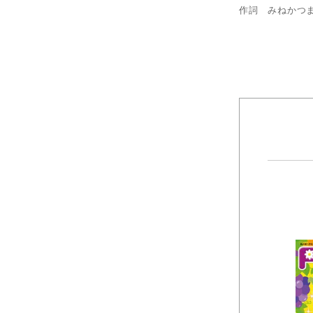
作詞 みねかつ