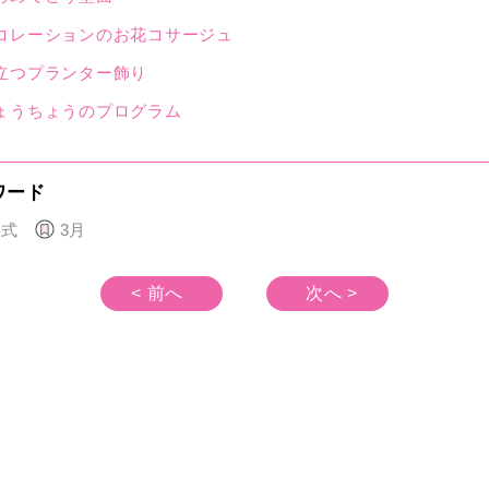
コレーションのお花コサージュ
立つプランター飾り
ょうちょうのプログラム
ワード
園式
3月
< 前へ
次へ >