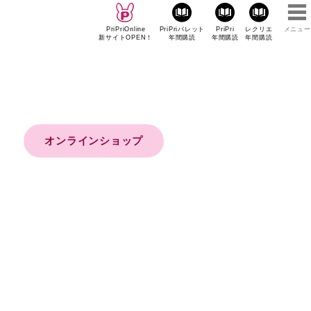
PriPriOnline
PriPriパレット
PriPri
レクリエ
メニュー
新サイトOPEN！
年間購読
年間購読
年間購読
オンラインショップ