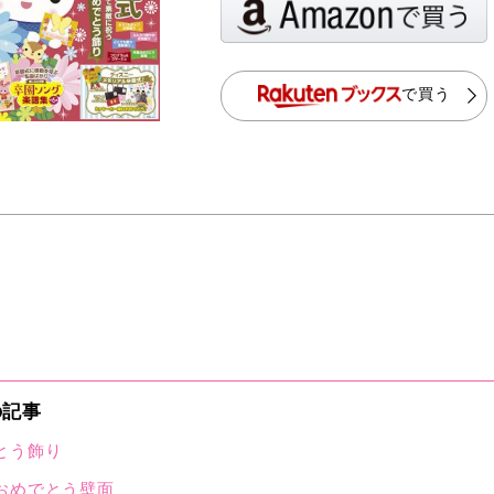
で買う
の記事
とう飾り
おめでとう壁面