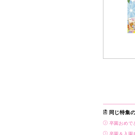
同じ特集
卒園おめで
卒園＆入園