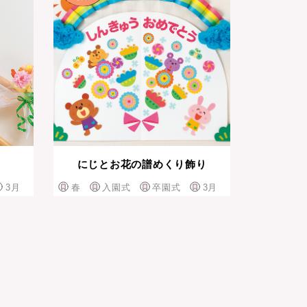
にじとお花の譜めくり飾り
3月
春
入園式
卒園式
3月