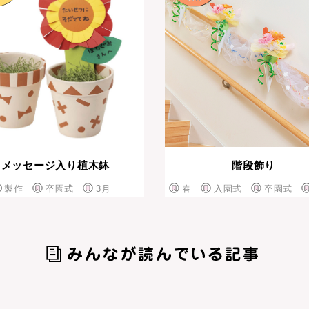
メッセージ入り植木鉢
階段飾り
製作
卒園式
3月
春
入園式
卒園式