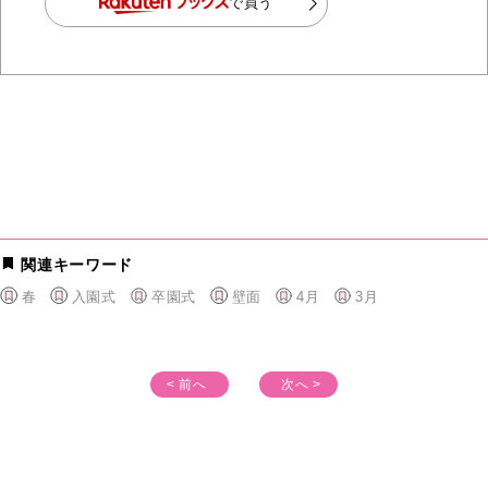
で買う
関連キーワード
春
入園式
卒園式
壁面
4月
3月
< 前へ
次へ >