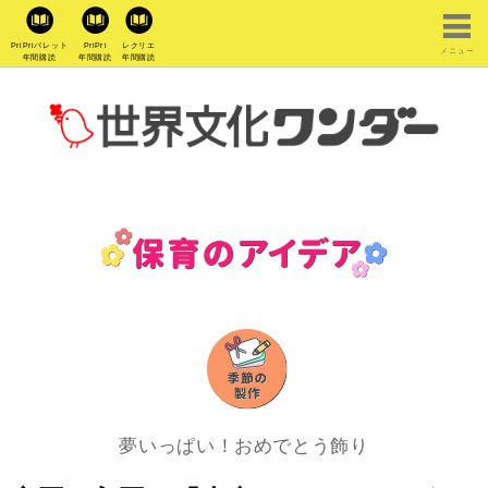
PriPriパレット
PriPri
レクリエ
メニュー
年間購読
年間購読
年間購読
夢いっぱい！おめでとう飾り