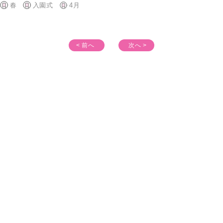
春
入園式
4月
< 前へ
次へ >