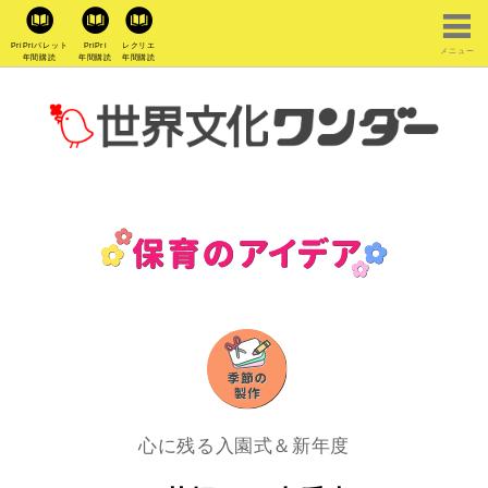
PriPriパレット
PriPri
レクリエ
メニュー
年間購読
年間購読
年間購読
心に残る入園式＆新年度