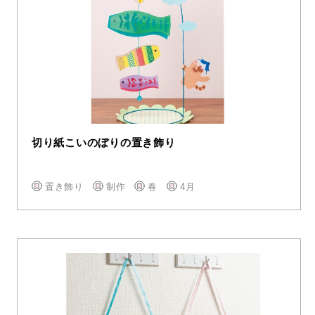
切り紙こいのぼりの置き飾り
置き飾り
制作
春
4月