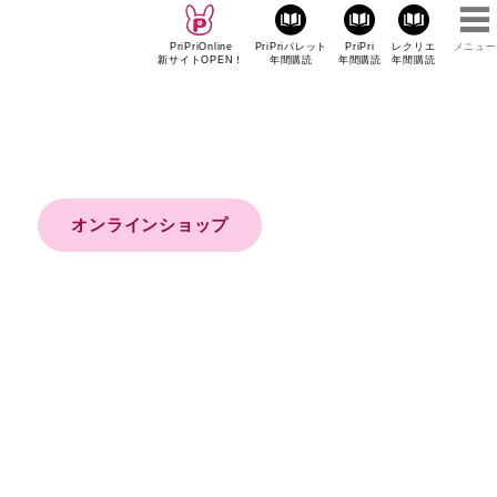
PriPriOnline
PriPriパレット
PriPri
レクリエ
メニュー
新サイトOPEN！
年間購読
年間購読
年間購読
オンラインショップ