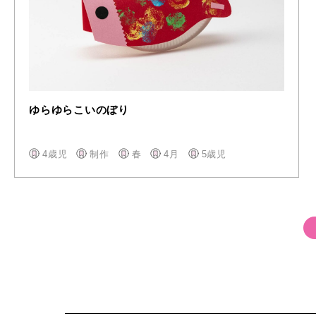
ゆらゆらこいのぼり
4歳児
制作
春
4月
5歳児