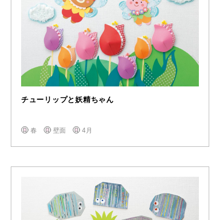
チューリップと妖精ちゃん
春
壁面
4月