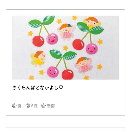
さくらんぼとなかよし♡
夏
6月
壁面