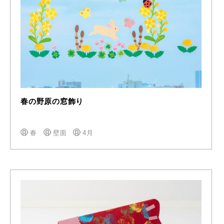
春の野原の窓飾り
春
壁面
4月