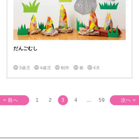
だんごむし
3歳児
4歳児
制作
春
4月
< 前へ
1
2
3
4
…
59
次へ >