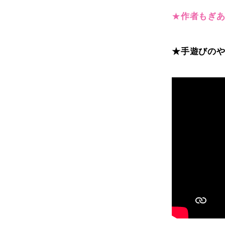
★
作者もぎ
★手遊びのや