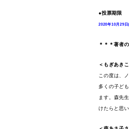
●投票期限
2020年10月29日
＊＊＊著者
＜もぎあき
この度は、
多くの子ど
ます。森先
けたらと思
＜森あさ子