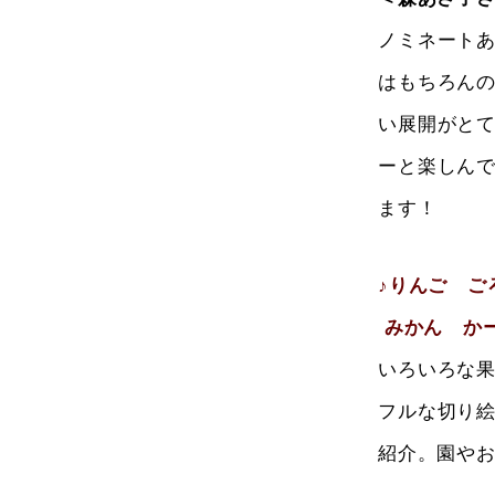
ノミネート
はもちろん
い展開がと
ーと楽しん
ます！
♪りんご 
みかん か
いろいろな
フルな切り
紹介。園やお