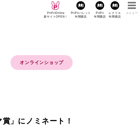
PriPriOnline
PriPriパレット
PriPri
レクリエ
メニュー
新サイトOPEN！
年間購読
年間購読
年間購読
オンラインショップ
マ賞」にノミネート！