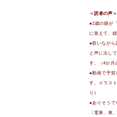
＜読者の声
●2歳の娘が
に覚えて、繰
●歌いなが
と声に出し
す。（4か月
●動画で予
す。イラスト
り）
●ありそう
〔電車、車、