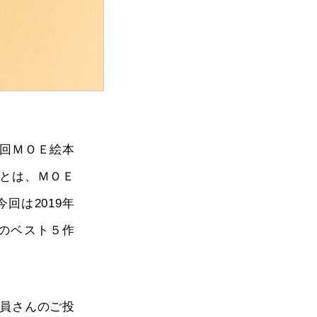
3回ＭＯＥ絵本
とは、ＭＯＥ
回は2019年
本のベスト５作
員さんのご投