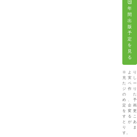
年
間
出
版
予
定
を
見
る
※より
充実し
たペー
ジ作り
のた
め、予
定企画
を変更
するこ
とがあ
りま
す。