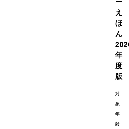
ー
え
ほ
ん
202
年
度
版
対
象
年
齢