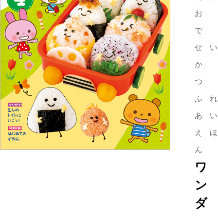
お
で
せい
か
つ
ふれ
あい
えほ
ん
ワ
ン
ダ