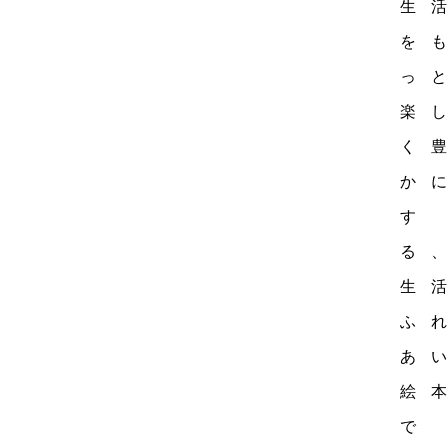
生活
をも
っと
楽し
く豊
かに
す
る、
生活
ふれ
あい
絵本
で