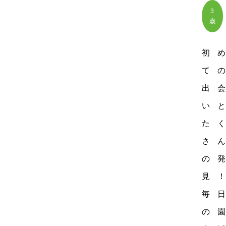
3
歳
初め
ての
出会
いと
たく
さん
の発
見！
毎日
の園