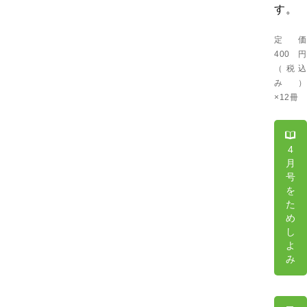
す。
定価
400
円
（税込
み）
×12冊
4
月
号
を
た
め
し
よ
み