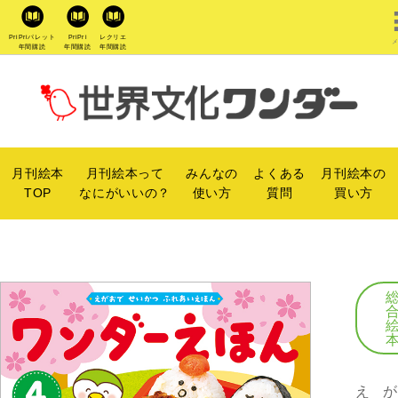
PriPriパレット
PriPri
レクリエ
年間購読
年間購読
年間購読
月刊絵本
月刊絵本って
みんなの
よくある
月刊絵本の
TOP
なにがいいの？
使い方
質問
買い方
えが