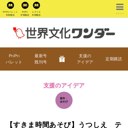
PriPriパレット
PriPri
レクリエ
メニュー
年間購読
年間購読
年間購読
PriPri
最新号
支援の
定期購読
パレット
既刊号
アイデア
支援のアイデア
【すきま時間あそび】うつしえ テ