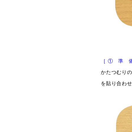
［ ① 準 備
かたつむり
を貼り合わ