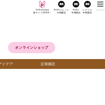
PriPriOnline
PriPriパレット
PriPri
レクリエ
メニュー
新サイトOPEN！
年間購読
年間購読
年間購読
オンラインショップ
アイデア
定期購読