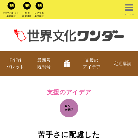
PriPriパレット
PriPri
レクリエ
メニュー
年間購読
年間購読
年間購読
PriPri
最新号
支援の
定期購読
パレット
既刊号
アイデア
支援のアイデア
苦手さに配慮した