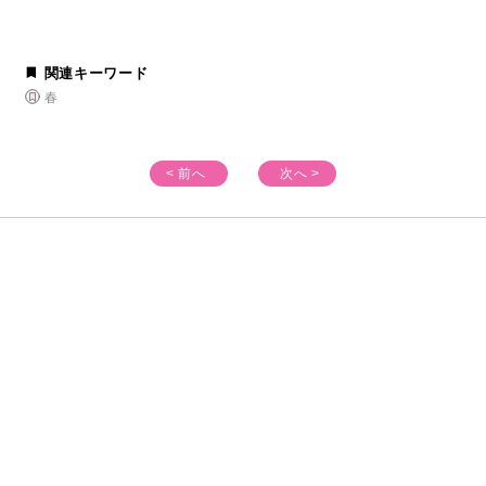
関連キーワード
春
< 前へ
次へ >