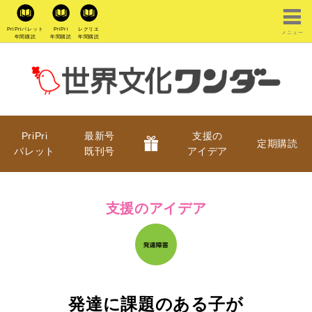
PriPriパレット
PriPri
レクリエ
メニュー
年間購読
年間購読
年間購読
PriPri
最新号
支援の
定期購読
パレット
既刊号
アイデア
支援のアイデア
発達に課題のある子が