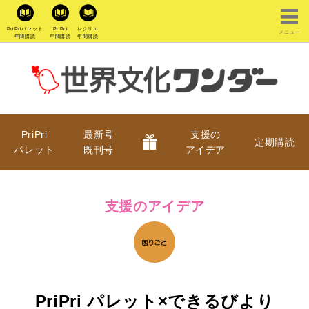
PriPriパレット
PriPri
レクリエ
メニュー
年間購読
年間購読
年間購読
PriPri
最新号
支援の
定期購読
パレット
既刊号
アイデア
支援のアイデア
PriPri パレット×できるびより