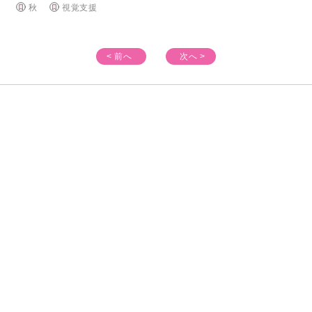
秋
視覚支援
< 前へ
次へ >