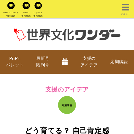
PriPriパレット
PriPri
レクリエ
メニュー
年間購読
年間購読
年間購読
PriPri
最新号
支援の
定期購読
パレット
既刊号
アイデア
支援のアイデア
どう育てる？ 自己肯定感