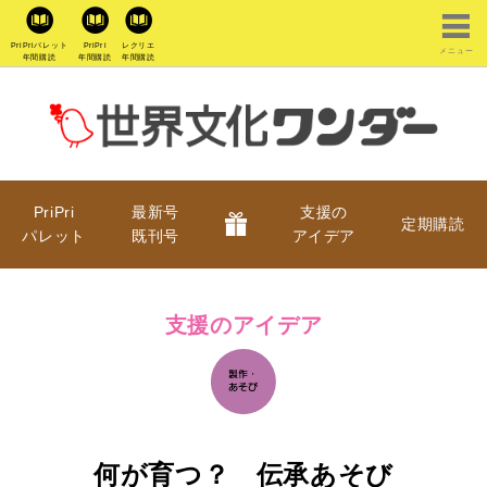
PriPriパレット
PriPri
レクリエ
メニュー
年間購読
年間購読
年間購読
PriPri
最新号
支援の
定期購読
パレット
既刊号
アイデア
支援のアイデア
何が育つ？ 伝承あそび