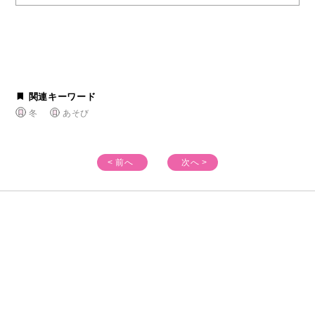
関連キーワード
冬
あそび
< 前へ
次へ >