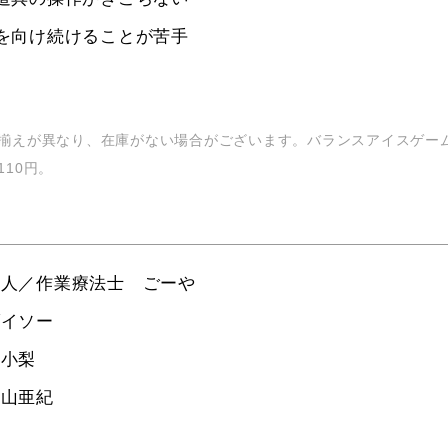
を向け続けることが苦手
揃えが異なり、在庫がない場合がございます。バランスアイスゲーム
10円。
た人／作業療法士 ごーや
ダイソー
里小梨
丸山亜紀