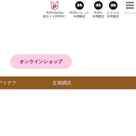
PriPriOnline
PriPriパレット
PriPri
レクリエ
メニュー
新サイトOPEN！
年間購読
年間購読
年間購読
オンラインショップ
アイデア
定期購読