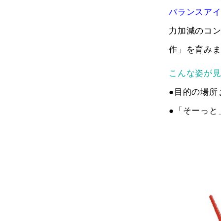
バランスア
力加減のコ
作」を育み
こんな姿が
●目的の場所
●「そーっと