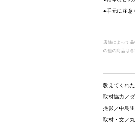
●手元に注意
店舗によって品
の他の商品は各1
教えてくれ
取材協力／
撮影／中島
取材・文／