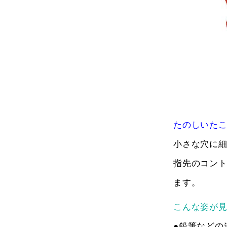
たのしいた
小さな穴に
指先のコン
ます。
こんな姿が
●鉛筆などの