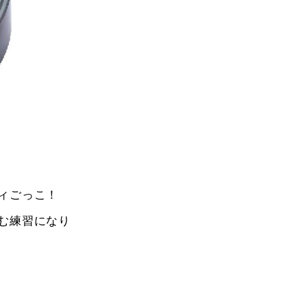
ティごっこ！
む練習になり