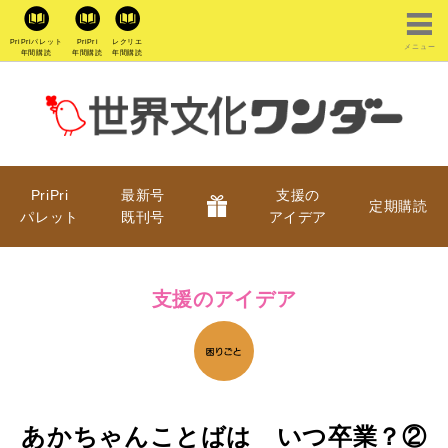
PriPriパレット
PriPri
レクリエ
メニュー
年間購読
年間購読
年間購読
PriPri
最新号
支援の
定期購読
パレット
既刊号
アイデア
支援のアイデア
あかちゃんことばは いつ卒業？②