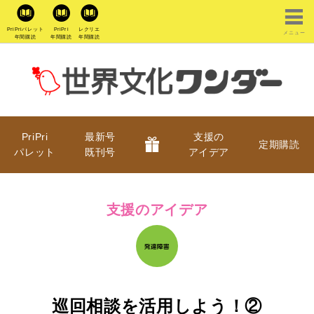
PriPriパレット
PriPri
レクリエ
メニュー
年間購読
年間購読
年間購読
PriPri
最新号
支援の
定期購読
パレット
既刊号
アイデア
支援のアイデア
巡回相談を活用しよう！②