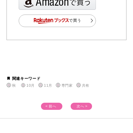
で買う
関連キーワード
秋
10月
11月
専門家
共有
< 前へ
次へ >