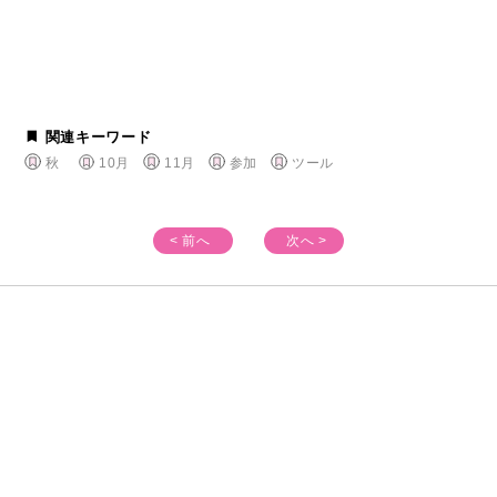
関連キーワード
秋
10月
11月
参加
ツール
< 前へ
次へ >