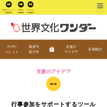
PriPriパレット
PriPri
レクリエ
メニュー
年間購読
年間購読
年間購読
PriPri
最新号
支援の
定期購読
パレット
既刊号
アイデア
支援のアイデア
行事参加をサポートするツール