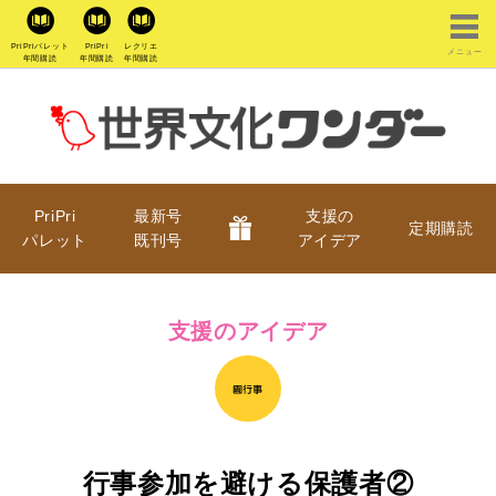
PriPriパレット
PriPri
レクリエ
メニュー
年間購読
年間購読
年間購読
PriPri
最新号
支援の
定期購読
パレット
既刊号
アイデア
支援のアイデア
行事参加を避ける保護者②