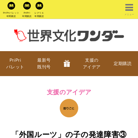
PriPriパレット
PriPri
レクリエ
メニュー
年間購読
年間購読
年間購読
PriPri
最新号
支援の
定期購読
パレット
既刊号
アイデア
支援のアイデア
「外国ルーツ」の子の発達障害③