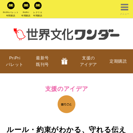
PriPriパレット
PriPri
レクリエ
メニュー
年間購読
年間購読
年間購読
PriPri
最新号
支援の
定期購読
パレット
既刊号
アイデア
支援のアイデア
ルール・約束がわかる、守れる伝え