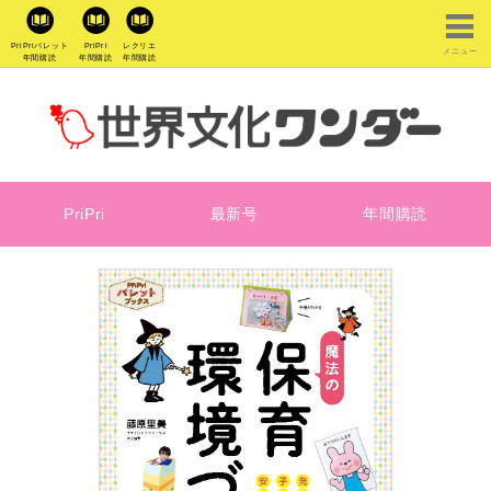
PriPriパレット
PriPri
レクリエ
メニュー
年間購読
年間購読
年間購読
PriPri
最新号
年間購読