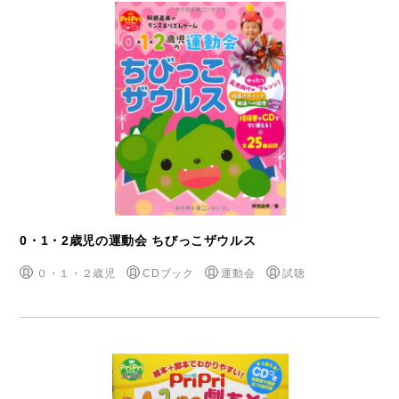
0・1・2歳児の運動会 ちびっこザウルス
０・１・２歳児
CDブック
運動会
試聴