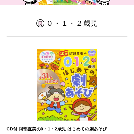
０・１・２歳児
CD付 阿部直美の0・1・2歳児 はじめての劇あそび