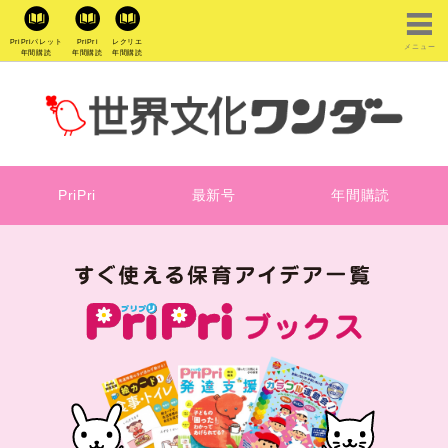
PriPriパレット
PriPri
レクリエ
メニュー
年間購読
年間購読
年間購読
PriPri
最新号
年間購読