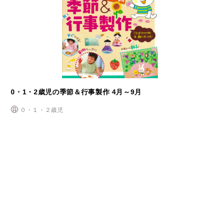
0・1・2歳児の季節＆行事製作 4月～9月
０・１・２歳児