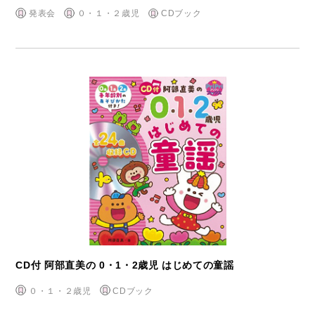
発表会
０・１・２歳児
CDブック
CD付 阿部直美の 0・1・2歳児 はじめての童謡
０・１・２歳児
CDブック