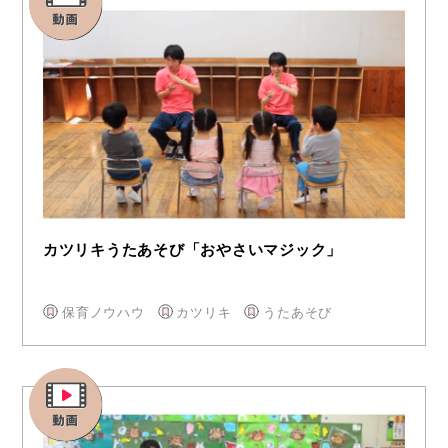
カツリキうたあそび「おやさいマジック」
保育ノウハウ
カツリキ
うたあそび