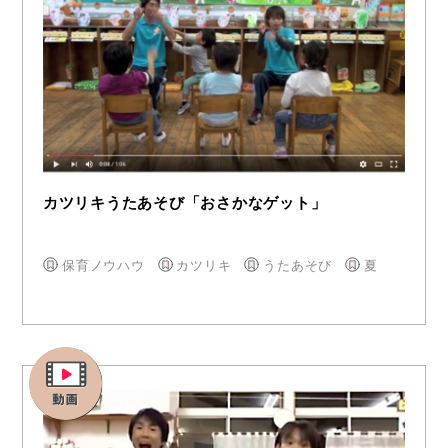
カツリキうたあそび「おさかなゲット」
保育ノウハウ
カツリキ
うたあそび
夏