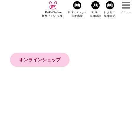
PriPriOnline
PriPriパレット
PriPri
レクリエ
メニュー
新サイトOPEN！
年間購読
年間購読
年間購読
オンラインショップ