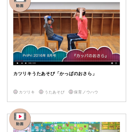
カツリキうたあそび「かっぱのおさら」
カツリキ
うたあそび
保育ノウハウ