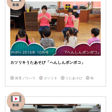
カツリキうたあそび「へんしんポンポコ」
保育ノウハウ
カツリキ
うたあそび
秋