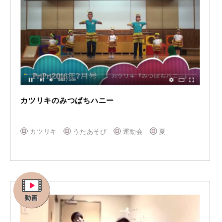
カツリキのみつばちハニー
カツリキ
うたあそび
運動会
夏