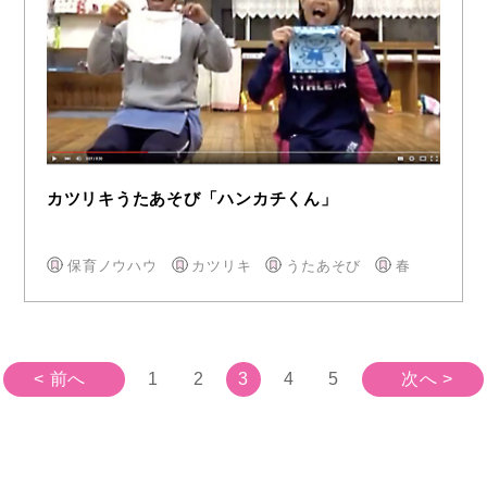
カツリキうたあそび「ハンカチくん」
保育ノウハウ
カツリキ
うたあそび
春
< 前へ
1
2
3
4
5
次へ >