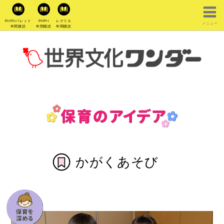
PriPriパレット
PriPri
レクリエ
メニュー
年間購読
年間購読
年間購読
かがくあそび