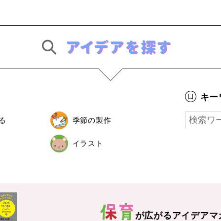
キー
る
季節の製作
イラスト
が広がる
アイデアマ