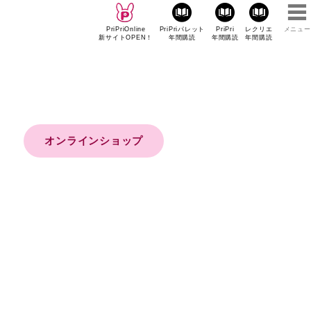
PriPriOnline
PriPriパレット
PriPri
レクリエ
メニュー
新サイトOPEN！
年間購読
年間購読
年間購読
オンラインショップ