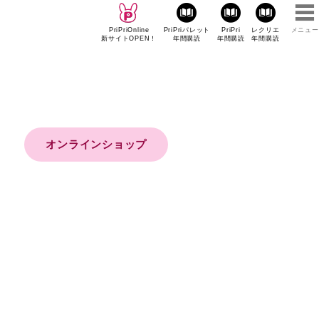
PriPriOnline
PriPriパレット
PriPri
レクリエ
メニュー
新サイトOPEN！
年間購読
年間購読
年間購読
オンラインショップ