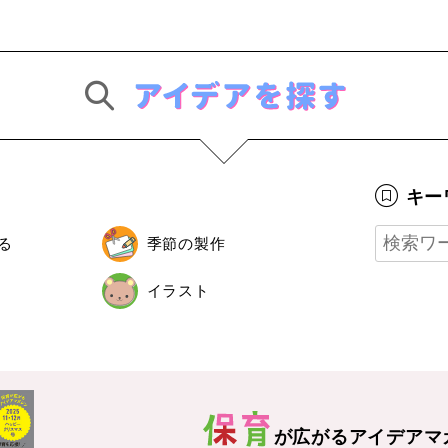
キー
る
季節の製作
イラスト
が広がる
アイデアマ