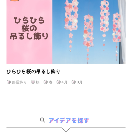
ひらひら桜の吊るし飾り
部屋飾り
桜
春
4月
3月