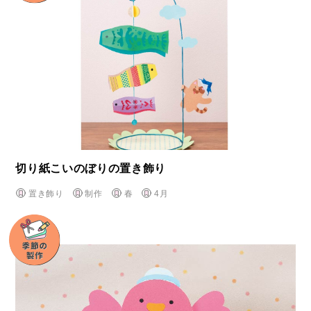
切り紙こいのぼりの置き飾り
置き飾り
制作
春
4月