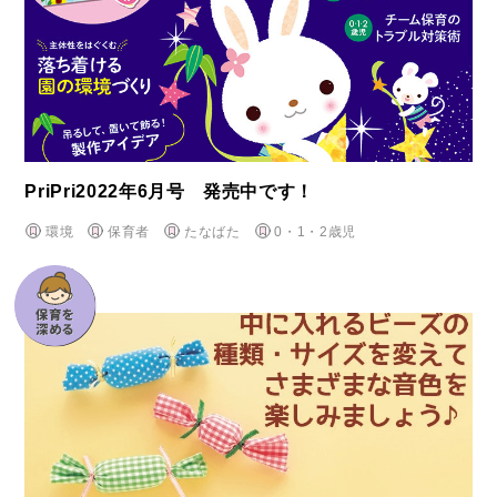
PriPri2022年6月号 発売中です！
環境
保育者
たなばた
0・1・2歳児