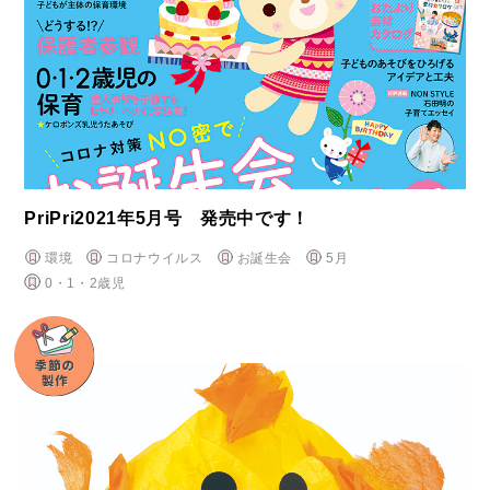
PriPri2021年5月号 発売中です！
環境
コロナウイルス
お誕生会
5月
0・1・2歳児