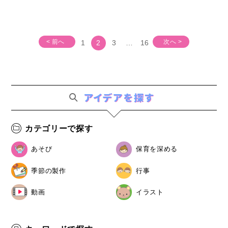
< 前へ
次へ >
1
2
3
…
16
カテゴリーで探す
あそび
保育を深める
季節の製作
行事
動画
イラスト