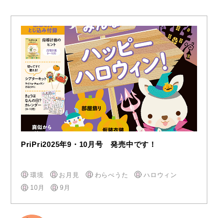
PriPri2025年9・10月号 発売中です！
環境
お月見
わらべうた
ハロウィン
10月
9月