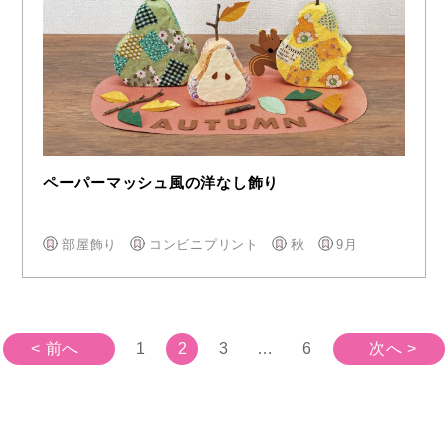
ペーパーマッシュ風の洋なし飾り
部屋飾り
コンビニプリント
秋
9月
< 前へ
1
2
3
…
6
次へ >