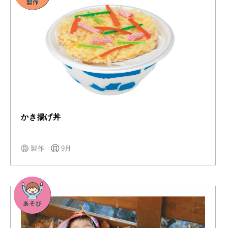
かき揚げ丼
製作
9月