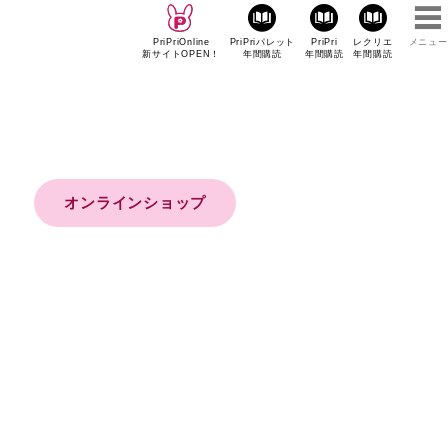
PriPriOnline
PriPriパレット
PriPri
レクリエ
メニュー
新サイトOPEN！
年間購読
年間購読
年間購読
オンラインショップ