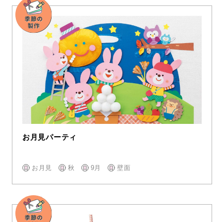
お月見パーティ
お月見
秋
9月
壁面