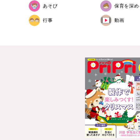
あそび
保育を深め
行事
動画