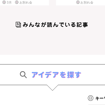
3月
お別れ会
お別れ会
キー