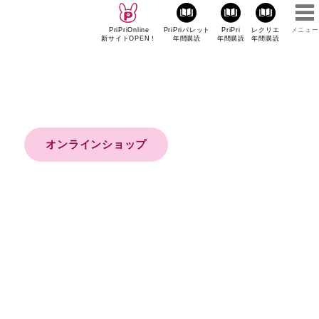
PriPriOnline
PriPriパレット
PriPri
レクリエ
メニュー
新サイトOPEN！
年間購読
年間購読
年間購読
オンラインショップ