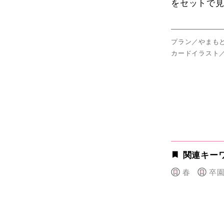
をセットで
プラン／やまも
カードイラスト
関連キー
春
卒