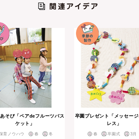
あそび「ペアdeフルーツバス
卒園プレゼント「メッセージ
ケット」
レス」
保育ノウハウ
春
冬
春
卒園式
3月