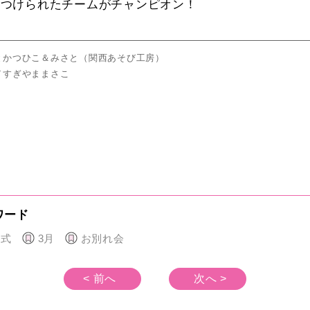
見つけられたチームがチャンピオン！
とかつひこ＆みさと（関西あそび工房）
／すぎやままさこ
ワード
園式
3月
お別れ会
< 前へ
次へ >