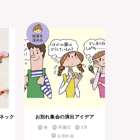
ネック
お別れ集会の演出アイデア
春
卒園式
3月
お別れ会