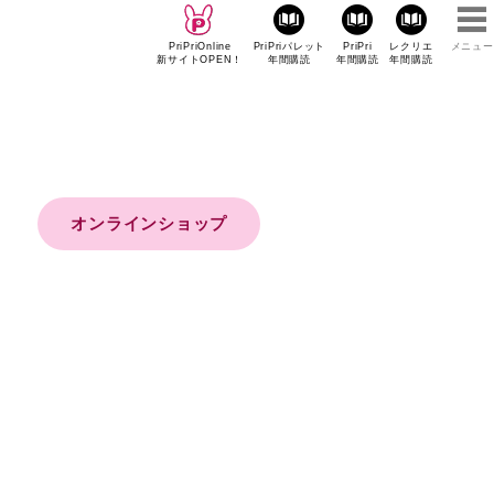
PriPriOnline
PriPriパレット
PriPri
レクリエ
メニュー
新サイトOPEN！
年間購読
年間購読
年間購読
オンラインショップ