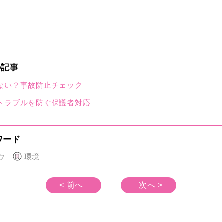
の記事
ない？事故防止チェック
トラブルを防ぐ保護者対応
ワード
ウ
環境
< 前へ
次へ >