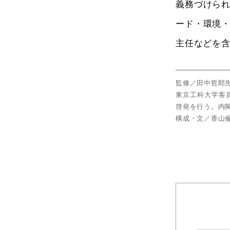
義務づけら
ード・環境
主任などを
監修／田中哲郎
東京工科大学客
啓発を行う。内
構成・文／香山