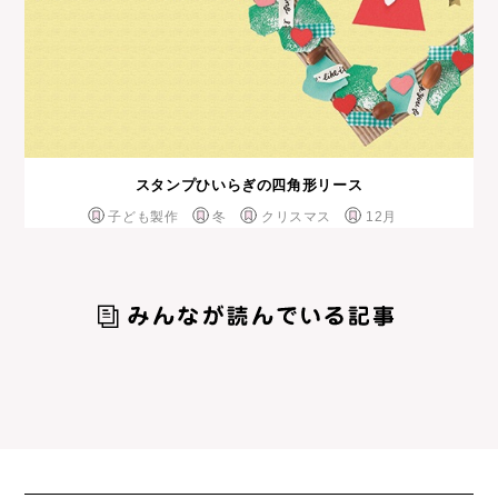
スタンプひいらぎの四角形リース
子ども製作
冬
クリスマス
12月