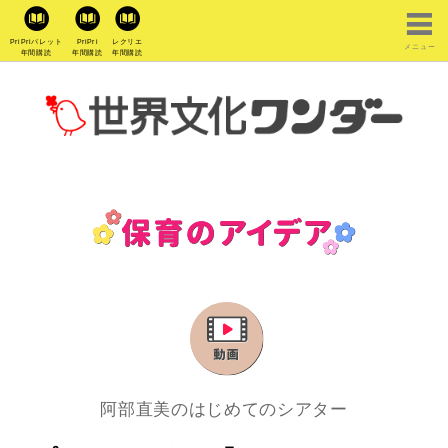
PriPriパレット
PriPri
レクリエ
メニュー
年間購読
年間購読
年間購読
阿部直美のはじめてのシアター