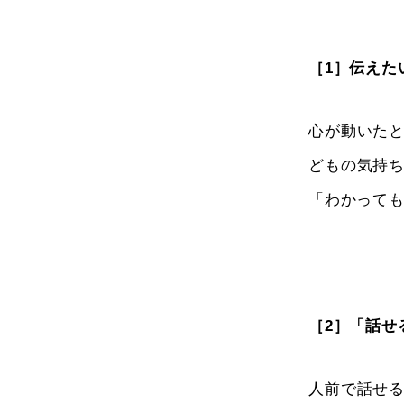
［1］伝えた
心が動いた
どもの気持
「わかって
［2］「話せ
人前で話せ