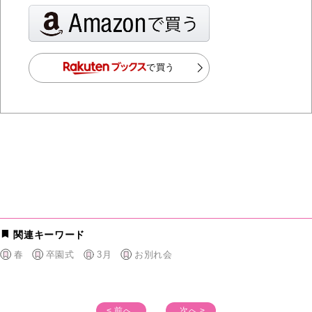
で買う
関連キーワード
春
卒園式
3月
お別れ会
< 前へ
次へ >