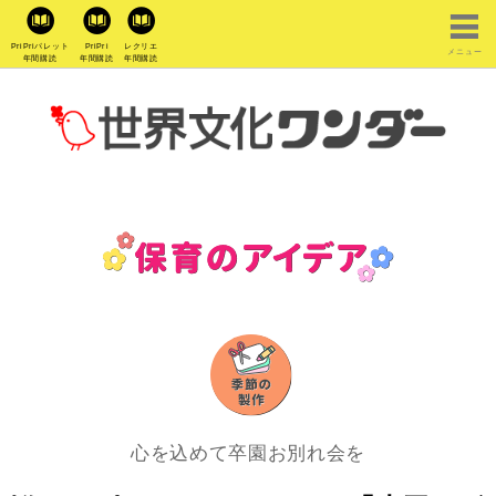
PriPriパレット
PriPri
レクリエ
メニュー
年間購読
年間購読
年間購読
心を込めて卒園お別れ会を