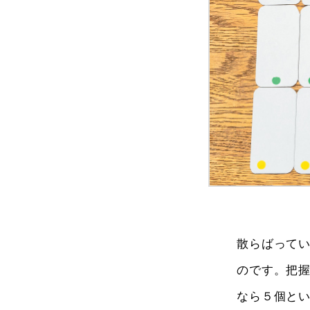
散らばって
のです。把
なら５個と