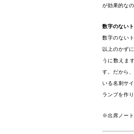
が効果的な
数字のない
数字のない
以上のかず
うに数えま
す。だから
いる名刺サ
ランプを作
※出席ノー