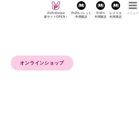
PriPriOnline
PriPriパレット
PriPri
レクリエ
メニュー
新サイトOPEN！
年間購読
年間購読
年間購読
オンラインショップ