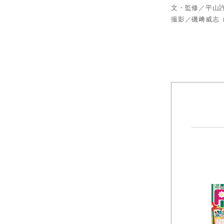
文・監修／平山
撮影／磯﨑威志（F