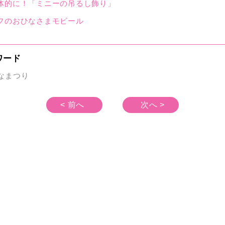
体的に！「ミニーの吊るし飾り」
フのおひなさまモビール
ワード
なまつり
< 前へ
次へ >