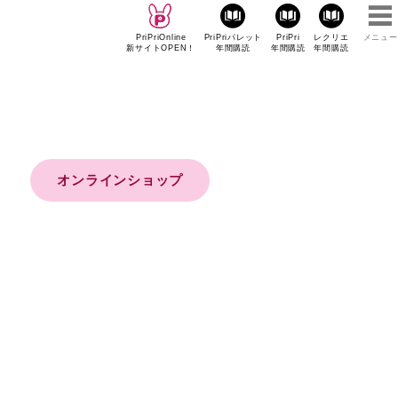
PriPriOnline
PriPriパレット
PriPri
レクリエ
メニュー
新サイトOPEN！
年間購読
年間購読
年間購読
オンラインショップ