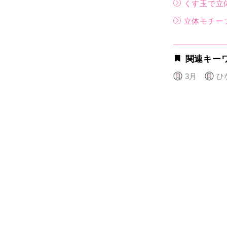
くす玉で立
立体モチー
関連キー
3月
ひ