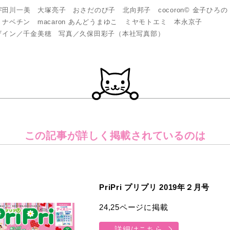
田川一美 大塚亮子 おさだのび子 北向邦子 cocoron© 金子ひ
ナベチン macaron あんどうまゆこ ミヤモトエミ 本永京子
ザイン／千金美穂 写真／久保田彩子（本社写真部）
この記事が詳しく
掲載されているのは
PriPri プリプリ 2019年２月号
24,25ページに掲載
詳細はこちら