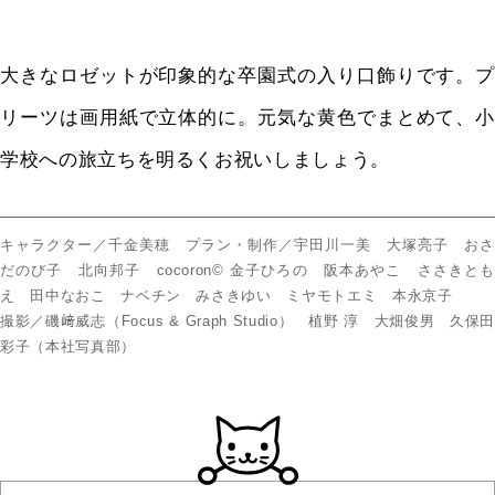
大きなロゼットが印象的な卒園式の入り口飾りです。プ
リーツは画用紙で立体的に。元気な黄色でまとめて、小
学校への旅立ちを明るくお祝いしましょう。
キャラクター／千金美穂 プラン・制作／宇田川一美 大塚亮子 おさ
だのび子 北向邦子 cocoron© 金子ひろの 阪本あやこ ささきとも
え 田中なおこ ナベチン みさきゆい ミヤモトエミ 本永京子
撮影／磯﨑威志（Focus & Graph Studio） 植野 淳 大畑俊男 久保田
彩子（本社写真部）