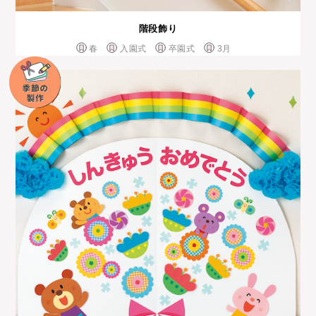
階段飾り
春
入園式
卒園式
3月