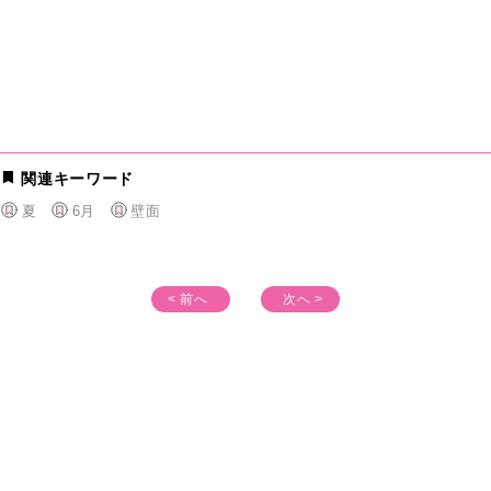
関連キーワード
夏
6月
壁面
< 前へ
次へ >